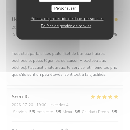
Personalizar
Política de protección de datos personales
Helene
L
Política de gestión de cookies
2026-07-29
- 19:30 - Invitados 2
Servicio
:
5
/5
Ambiente
:
5
/5
Menú
:
5
/5
Calidad / Precio
:
5
/5
Tout était parfait ! Les plats (filet de bar aux huîtres
pochées et petits légumes de saison + pavlova aux
pêches), l'accueil chaleureux, le service, et même les prix
qui, s'ils sont un peu élevés, sont tout à fait justifiés.
Sven
D
2026-07-26
- 19:00 - Invitados 4
Servicio
:
5
/5
Ambiente
:
5
/5
Menú
:
5
/5
Calidad / Precio
:
5
/5