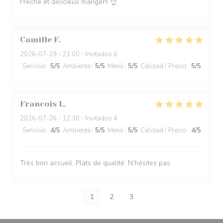
Frêche et délicieux manger!! 👌
Camille
F
2026-07-29
- 21:00 - Invitados 6
Servicio
:
5
/5
Ambiente
:
5
/5
Menú
:
5
/5
Calidad / Precio
:
5
/5
Francois
L
2026-07-26
- 12:30 - Invitados 4
Servicio
:
4
/5
Ambiente
:
5
/5
Menú
:
5
/5
Calidad / Precio
:
4
/5
Très bon accueil. Plats de qualité. N’hésitez pas.
1
2
3