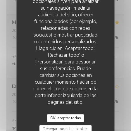
Servicio
:
3
/5
Ambiente
:
4
/5
Menú
:
4
/5
Calidad / Precio
:
3
/5
opcionales sirven para analizar
su navegación, medir la
audiencia del sitio, ofrecer
funcionalidades (por ejemplo,
Mireille
J
relacionadas con redes
2026-08-02
- 21:30 - Invitados 3
sociales) o mostrar publicidad
Servicio
:
5
/5
Ambiente
:
5
/5
Menú
:
4
/5
Calidad / Precio
:
5
/5
o contenidos personalizados.
LE NULLE PART AILLEURS
Haga clic en 'Aceptar todo',
'Rechazar todo' o
trés agréable lieu avec un service attentif, de bons plats
'Personalizar' para gestionar
et des vins bien sélectionnés : merci :-)
sus preferencias. Puede
cambiar sus opciones en
cualquier momento haciendo
Eric
R
clic en el icono de cookie en la
parte inferior izquierda de las
2026-08-01
- 20:00 - Invitados 4
páginas del sitio.
Servicio
:
5
/5
Ambiente
:
5
/5
Menú
:
5
/5
Calidad / Precio
:
4
/5
OK, aceptar todas
Accueil chaleureux et des plats très bien préparés et
goûteux
Denegar todas las cookies