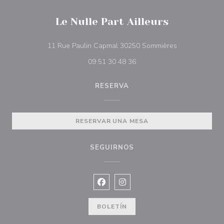
Le Nulle Part Ailleurs
((abre en una 
11 Rue Paulin Capmal 30250 Sommières
09 51 30 48 36
RESERVA
RESERVAR UNA MESA
SEGUIRNOS
Facebook ((abre en una nueva vent
Instagram ((abre en una nuev
BOLETÍN