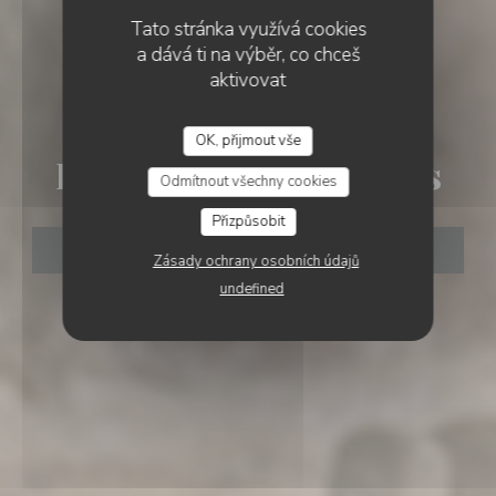
Tato stránka využívá cookies
a dává ti na výběr, co chceš
aktivovat
•
SOMMIÈRES
OK, přijmout vše
LE NULLE PART AILLEURS
Le Nulle Part Ailleurs
Odmítnout všechny cookies
Přizpůsobit
REZERVOVAT STŮL
Zásady ochrany osobních údajů
undefined