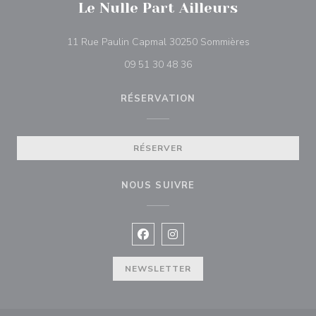
Le Nulle Part Ailleurs
((ouvre une nou
11 Rue Paulin Capmal 30250 Sommières
09 51 30 48 36
RÉSERVATION
RÉSERVER
NOUS SUIVRE
Facebook ((ouvre une nouvelle fenê
Instagram ((ouvre une nouvell
NEWSLETTER