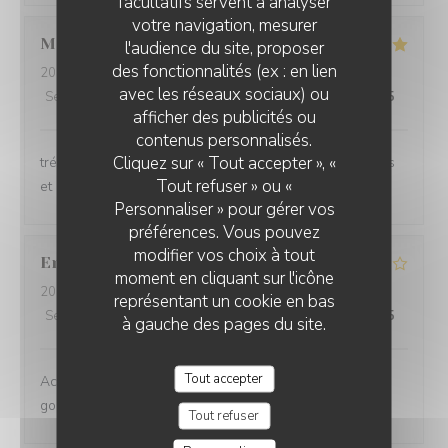
facultatifs servent à analyser
votre navigation, mesurer
Mireille
J
l'audience du site, proposer
des fonctionnalités (ex : en lien
2026-08-02
- 21:30 - Couverts 3
avec les réseaux sociaux) ou
Service
:
5
/5
Ambiance
:
5
/5
Cuisine
:
4
/5
Qualité / Prix
:
5
/5
afficher des publicités ou
LE NULLE PART AILLEURS
contenus personnalisés.
Cliquez sur « Tout accepter », «
trés agréable lieu avec un service attentif, de bons plats
Tout refuser » ou «
et des vins bien sélectionnés : merci :-)
Personnaliser » pour gérer vos
préférences. Vous pouvez
modifier vos choix à tout
Eric
R
moment en cliquant sur l'icône
2026-08-01
- 20:00 - Couverts 4
représentant un cookie en bas
Service
:
5
/5
Ambiance
:
5
/5
Cuisine
:
5
/5
Qualité / Prix
:
4
/5
à gauche des pages du site.
Tout accepter
Accueil chaleureux et des plats très bien préparés et
goûteux
Tout refuser