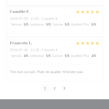
Camille
F
2026-07-29
- 21:00 - Couverts 6
Service
:
5
/5
Ambiance
:
5
/5
Cuisine
:
5
/5
Qualité / Prix
:
5
/5
Francois
L
2026-07-26
- 12:30 - Couverts 4
Service
:
4
/5
Ambiance
:
5
/5
Cuisine
:
5
/5
Qualité / Prix
:
4
/5
Très bon accueil. Plats de qualité. N’hésitez pas.
1
2
3