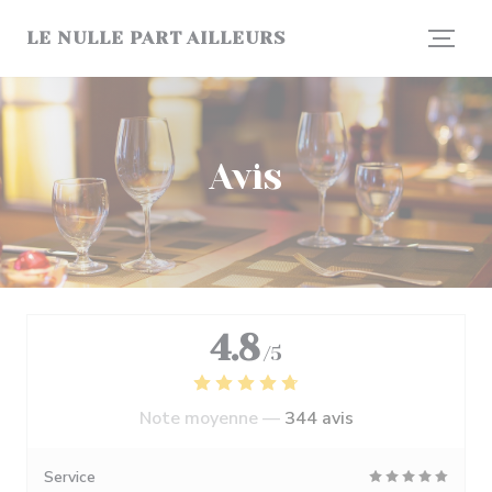
Personnalisation de vos choix en matière de cookies
LE NULLE PART AILLEURS
Avis
4.8
/5
Note moyenne —
344 avis
Service