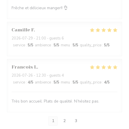
Frêche et délicieux manger!! 👌
Camille
F
2026-07-29
- 21:00 - guests 6
service
:
5
/5
ambience
:
5
/5
menu
:
5
/5
quality_price
:
5
/5
Francois
L
2026-07-26
- 12:30 - guests 4
service
:
4
/5
ambience
:
5
/5
menu
:
5
/5
quality_price
:
4
/5
Très bon accueil. Plats de qualité. N’hésitez pas.
1
2
3