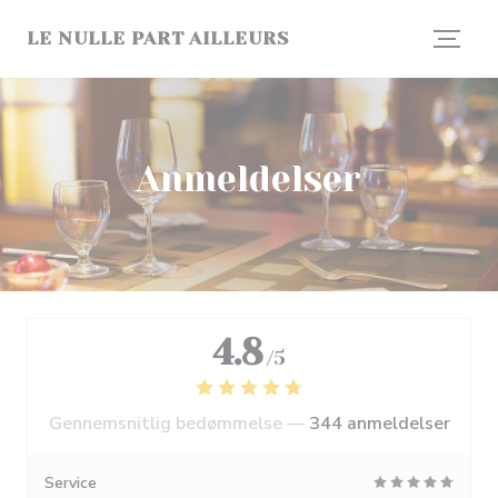
CCookie-styringspanel
LE NULLE PART AILLEURS
Anmeldelser
4.8
/5
Gennemsnitlig bedømmelse —
344 anmeldelser
Service