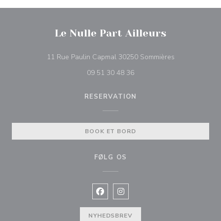
Le Nulle Part Ailleurs
((åbner i et nyt
11 Rue Paulin Capmal 30250 Sommières
09 51 30 48 36
RESERVATION
BOOK ET BORD
FØLG OS
Facebook ((åbner i et nyt vindue))
Instagram ((åbner i et nyt vin
NYHEDSBREV