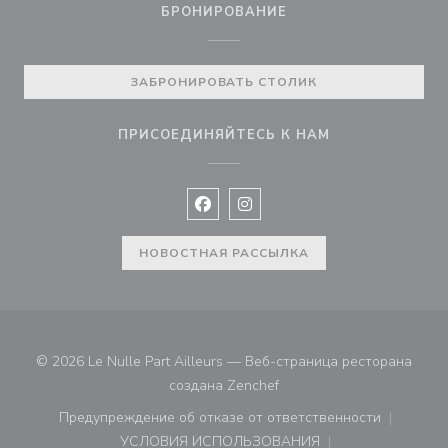
БРОНИРОВАНИЕ
ЗАБРОНИРОВАТЬ СТОЛИК
ПРИСОЕДИНЯЙТЕСЬ К НАМ
Facebook ((открывается в новом 
Instagram ((открывается в н
НОВОСТНАЯ РАССЫЛКА
© 2026 Le Nulle Part Ailleurs — Веб-страница ресторана
((открывается в новом ок
создана
Zenchef
Предупреждение об отказе от ответственности
((открывается в новом окне))
УСЛОВИЯ ИСПОЛЬЗОВАНИЯ