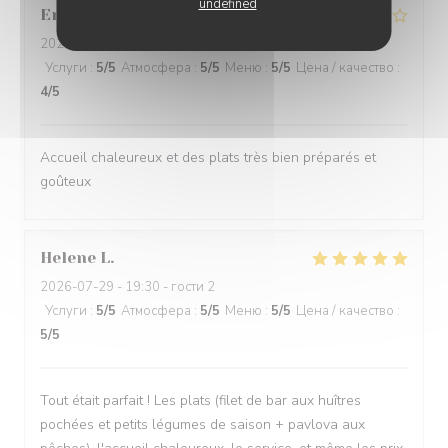
undefined
Eric
R
2026-08-01
- 20:00 - гости 4
Услуги
:
5
/5
Атмосфера
:
5
/5
Меню
:
5
/5
Цена / качество
:
4
/5
Accueil chaleureux et des plats très bien préparés et
goûteux
Helene
L
2026-07-29
- 19:30 - гости 2
Услуги
:
5
/5
Атмосфера
:
5
/5
Меню
:
5
/5
Цена / качество
:
5
/5
Tout était parfait ! Les plats (filet de bar aux huîtres
pochées et petits légumes de saison + pavlova aux