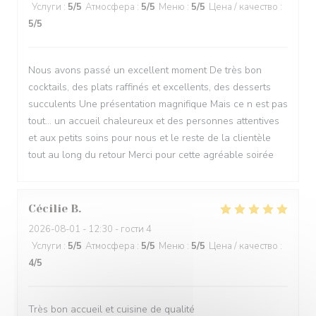
Услуги
:
5
/5
Атмосфера
:
5
/5
Меню
:
5
/5
Цена / качество
:
5
/5
Nous avons passé un excellent moment De très bon
cocktails, des plats raffinés et excellents, des desserts
succulents Une présentation magnifique Mais ce n est pas
tout… un accueil chaleureux et des personnes attentives
et aux petits soins pour nous et le reste de la clientèle
tout au long du retour Merci pour cette agréable soirée
Cécilie
B
2026-08-01
- 12:30 - гости 4
Услуги
:
5
/5
Атмосфера
:
5
/5
Меню
:
5
/5
Цена / качество
:
4
/5
Très bon accueil et cuisine de qualité