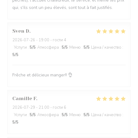
pêches), l'accueil chaleureux, le service, et même les prix
qui, s'ils sont un peu élevés, sont tout à fait justifiés.
Sven
D
2026-07-26
- 19:00 - гости 4
Услуги
:
5
/5
Атмосфера
:
5
/5
Меню
:
5
/5
Цена / качество
:
5
/5
Frêche et délicieux manger!! 👌
Camille
F
2026-07-29
- 21:00 - гости 6
Услуги
:
5
/5
Атмосфера
:
5
/5
Меню
:
5
/5
Цена / качество
:
5
/5