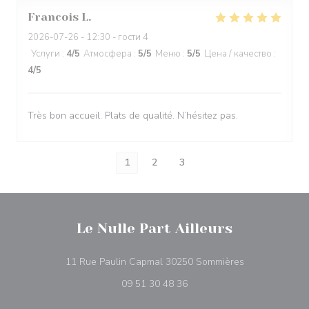
Francois
L
2026-07-26
- 12:30 - гости 4
Услуги
:
4
/5
Атмосфера
:
5
/5
Меню
:
5
/5
Цена / качество
:
4
/5
Très bon accueil. Plats de qualité. N’hésitez pas.
1
2
3
Le Nulle Part Ailleurs
((открывается
11 Rue Paulin Capmal 30250 Sommières
09 51 30 48 36