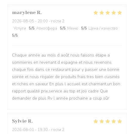
marylene
R
2026-08-05
- 20:00 - гости 2
Услуги
:
5
/5
Атмосфера
:
5
/5
Меню
:
5
/5
Цена / качество
:
5
/5
Chaque année au mois d août nous faisons étape a
sommieres en revenant d espagne et nous revenons
chaque fois dans ce restaurant pour y passer une bonne
soirée et nous régaler de produits frais tres bien cuisinés
et riches en saveur En plus l accueil est charmant,un bon
rapport qualité prix,service au top et joli cadre Que
demander de plus Rv l année prochaine a coup sûr
Sylvie
R
2026-08-01
- 19:30 - гости 2