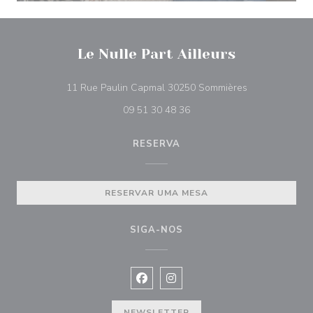
Le Nulle Part Ailleurs
((abre numa no
11 Rue Paulin Capmal 30250 Sommières
09 51 30 48 36
RESERVA
RESERVAR UMA MESA
SIGA-NOS
Facebook ((abre numa nova janela))
Instagram ((abre numa nova ja
NEWSLETTER