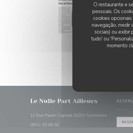
07/
O restaurante e se
int
pessoais. Os cooki
cookies opcionais
navegação, medir a
sociais) ou exibi
tudo' ou 'Personali
momento cli
Le Nulle Part Ailleurs
RESER
((abre numa n
11 Rue Paulin Capmal 30250 Sommières
RESE
09 51 30 48 36