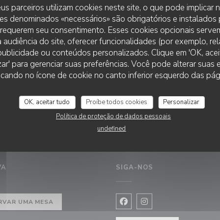
04/2026
us parceiros utilizam cookies neste site, o que pode implicar
égration au label vignobles et découvertes
es denominados «necessários» são obrigatórios e instalados
 requerem seu consentimento. Esses cookies opcionais servem
 audiência do site, oferecer funcionalidades (por exemplo, re
r publicidade ou conteúdos personalizados. Clique em 'OK, aceit
zar' para gerenciar suas preferências. Você pode alterar suas
LE NULLE PART AILLEURS
cando no ícone de cookie no canto inferior esquerdo das pági
OK, aceitar tudo
Proíbe todos cookies
Personalizar
Política de proteção de dados pessoais
undefined
VA
SIGA-NOS
ova janela))
RVAR UMA MESA
Facebook ((abre numa nova j
Instagram ((abre numa 