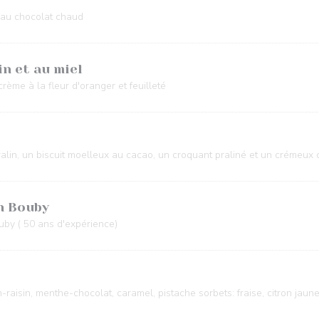
e au chocolat chaud
in et au miel
crème à la fleur d'oranger et feuilleté
alin, un biscuit moelleux au cacao, un croquant praliné et un crémeux 
n Bouby
uby ( 50 ans d'expérience)
m-raisin, menthe-chocolat, caramel, pistache sorbets: fraise, citron jaun