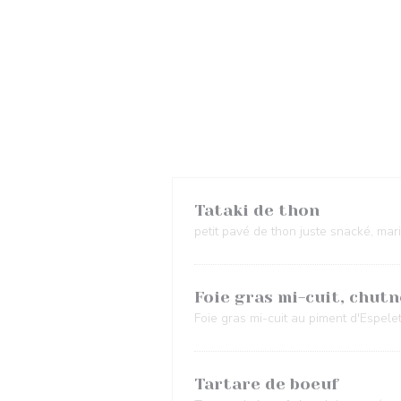
Tataki de thon
petit pavé de thon juste snacké, mar
Foie gras mi-cuit, chut
Foie gras mi-cuit au piment d'Espele
Tartare de boeuf