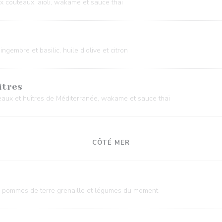
x couteaux, aïoli, wakame et sauce thaï
gembre et basilic, huile d'olive et citron
îtres
eaux et huîtres de Méditerranée, wakame et sauce thaï
CÔTÉ MER
te, pommes de terre grenaille et légumes du moment