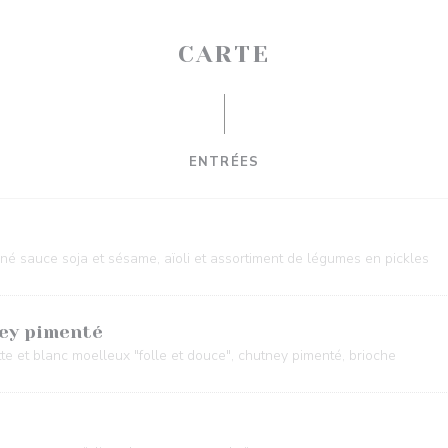
CARTE
ENTRÉES
iné sauce soja et sésame, aïoli et assortiment de légumes en pickles
ney pimenté
tte et blanc moelleux "folle et douce", chutney pimenté, brioche