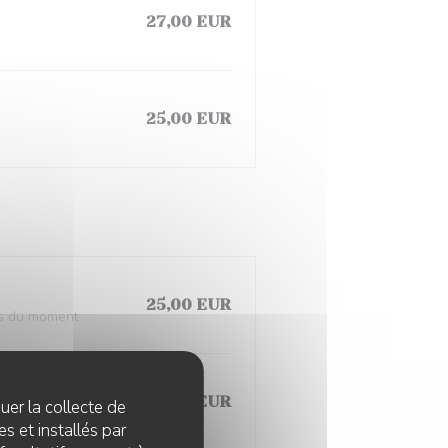
27,00 EUR
25,00 EUR
25,00 EUR
mes du moment
25,00 EUR
quer la collecte de
s et installés par