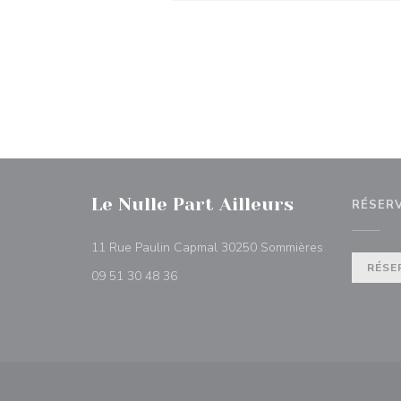
Le Nulle Part Ailleurs
RÉSER
((ouvre une no
11 Rue Paulin Capmal 30250 Sommières
RÉSE
09 51 30 48 36