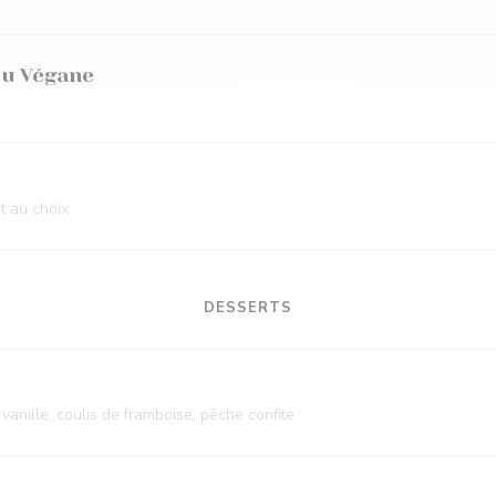
ou Végane
 au choix
DESSERTS
anille, coulis de framboise, pêche confite