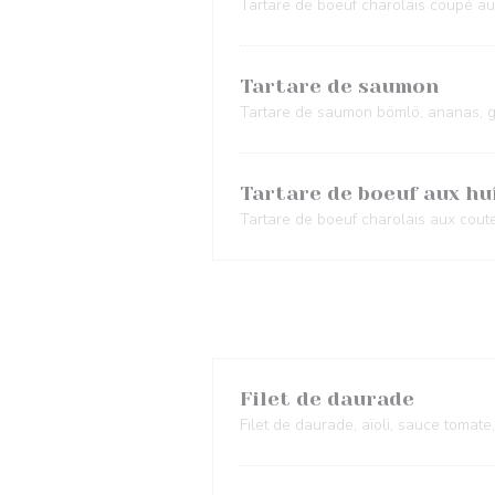
Tartare de boeuf charolais coupé au
Tartare de saumon
Tartare de saumon bömlö, ananas, gin
Tartare de boeuf aux hu
Tartare de boeuf charolais aux cout
Filet de daurade
Filet de daurade, aïoli, sauce toma