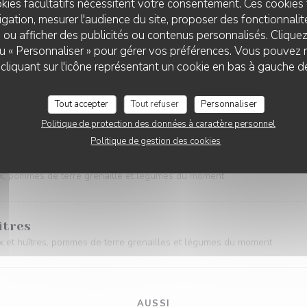
kies facultatifs nécessitent votre consentement. Ces cookies 
gation, mesurer l'audience du site, proposer des fonctionnalité
crau" (double)
 ou afficher des publicités ou contenus personnalisés. Clique
grec, jus réduit, patate douce et légumes du moment
 ou « Personnaliser » pour gérer vos préférences. Vous pouvez 
LE NULLE PART AILLEURS
liquant sur l'icône représentant un cookie en bas à gauche d
Tout accepter
Tout refuser
Personnaliser
gue", escalope de foie gras poêlée, brioche, sauce porto, et légumes
Politique de protection des données à caractère personnel
Politique de gestion des cookies
x, pommes de terre grenaille et légumes du moment
îtres
 et huîtres, pommes de terre grenailles et légumes du moment
AUSSI