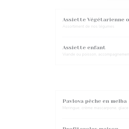
Assiette Végétarienne 
Assortiment de nos légumes
Assiette enfant
Viande ou poisson, accompagnement
Pavlova pêche en melba
Meringue, crème mascarpone, glace v