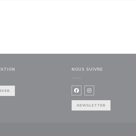
VATION
NOUS SUIVRE
uvelle fenêtre))
RVER
Facebook ((ouvre une nouvel
Instagram ((ouvre une 
NEWSLETTER