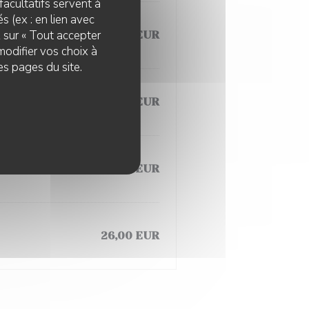
facultatifs servent à
s (ex : en lien avec
z sur « Tout accepter
28,00 EUR
modifier vos choix à
es pages du site.
37,00 EUR
 du moment
25,00 EUR
26,00 EUR