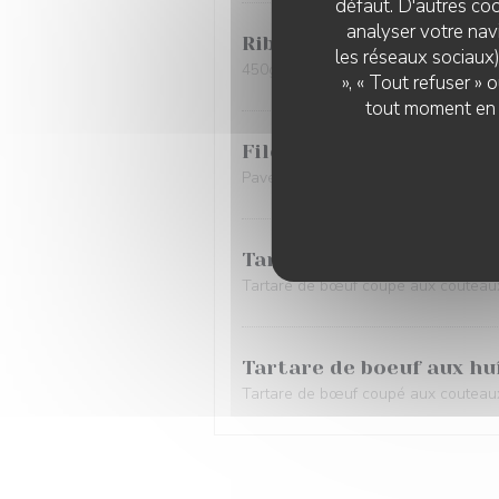
défaut. D'autres coo
analyser votre navi
Ribs de porc "cochon de 
les réseaux sociaux)
450gr, ribs confit miel, soja et fenu
», « Tout refuser »
tout moment en c
Filet de taureau rossini
Pavé de filet de taureau "AOP Camar
Tartare de boeuf
Tartare de bœuf coupé aux couteau
Tartare de boeuf aux hu
Tartare de bœuf coupé aux couteaux