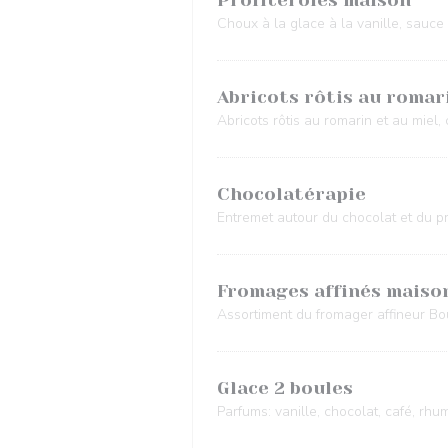
Profiteroles maison
Choux à la glace à la vanille, sauc
Abricots rôtis au romar
Abricots rôtis au romarin et au miel, 
Chocolatérapie
Entremet autour du chocolat et du pr
Fromages affinés maiso
Assortiment du fromager affineur Bo
Glace 2 boules
Parfums: vanille, chocolat, café, rhu